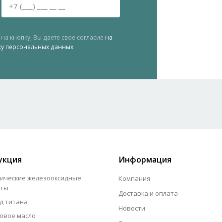
на кнопку, Вы даете свое согласие
на
ку персональных данных
укция
Информация
ические железооксидные
Компания
нты
Доставка и оплата
д титана
Новости
овое масло