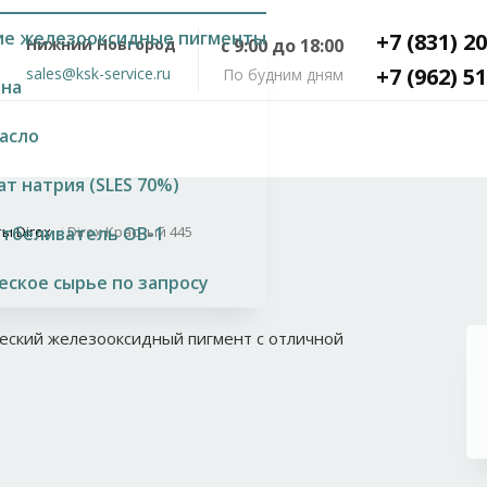
ие железооксидные пигменты
+7 (831) 2
Нижний Новгород
с 9:00 до 18:00
+7 (962) 5
sales@ksk-service.ru
По будним дням
ана
асло
т натрия (SLES 70%)
ы Dirox
/
Dirox Красный 445
отбеливатель OB-1
ское сырье по запросу
еский железооксидный пигмент с отличной