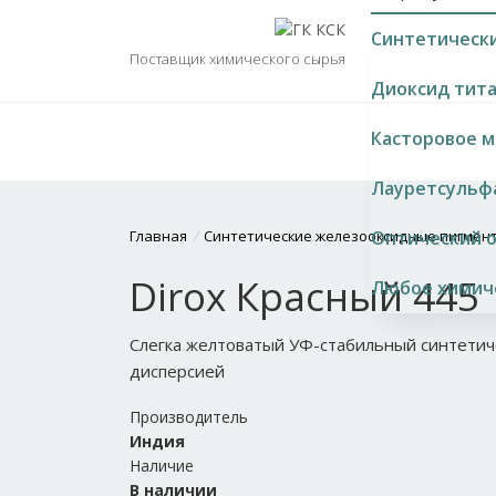
Синтетическ
Поставщик химического сырья
Диоксид тит
Касторовое м
Лауретсульфа
Главная
/
Синтетические железооксидные пигмент
Оптический 
Dirox Красный 445
Любое химиче
Слегка желтоватый УФ-стабильный синтетич
дисперсией
Производитель
Индия
Наличие
В наличии