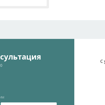
нсультация
С
00
ним